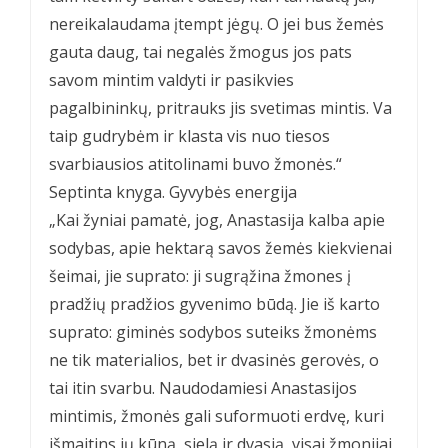
nereikalaudama įtempt jėgų. O jei bus žemės
gauta daug, tai negalės žmogus jos pats
savom mintim valdyti ir pasikvies
pagalbininkų, pritrauks jis svetimas mintis. Va
taip gudrybėm ir klasta vis nuo tiesos
svarbiausios atitolinami buvo žmonės.“
Septinta knyga. Gyvybės energija
„Kai žyniai pamatė, jog, Anastasija kalba apie
sodybas, apie hektarą savos žemės kiekvienai
šeimai, jie suprato: ji sugrąžina žmones į
pradžių pradžios gyvenimo būdą. Jie iš karto
suprato: giminės sodybos suteiks žmonėms
ne tik materialios, bet ir dvasinės gerovės, o
tai itin svarbu. Naudodamiesi Anastasijos
mintimis, žmonės gali suformuoti erdvę, kuri
išmaitins jų kūną, sielą ir dvasią, visai žmonijai