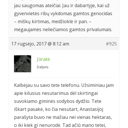
jau saugomas ateičiai. Jau ir dabartyje, kai už
gyvenvietės ribų vykdomas gamtos genocidas
– miškų kirtimas, medžioklė ir pan. –
mėgaujamės neliečiamos gamtos privalumais.
17 rugsėjo, 2017 @ 8:12 am
#925
Jūratė
Dalyvis
Kalbėjau su savo tete telefonu. Užsiminiau jam
apie kilusius nesutarimus dėl skirtingai
suvokiamo giminės sodybos dydžio. Tete
iškart pasakė, ko čia nesutart, Anastasijoj
parašyta buvo ne mažiau nei vienas hektaras,
o iki kiek gi nenurodė. Tad ačiū mano tetei,