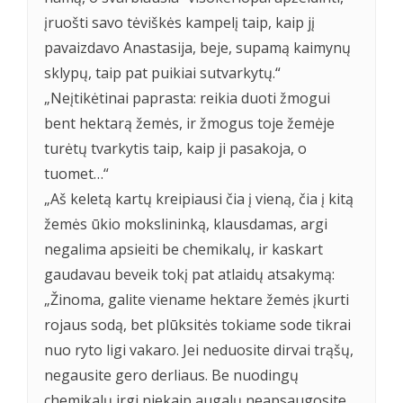
įruošti savo tėviškės kampelį taip, kaip jį
pavaizdavo Anastasija, beje, supamą kaimynų
sklypų, taip pat puikiai sutvarkytų.“
„Neįtikėtinai paprasta: reikia duoti žmogui
bent hektarą žemės, ir žmogus toje žemėje
turėtų tvarkytis taip, kaip ji pasakoja, o
tuomet…“
„Aš keletą kartų kreipiausi čia į vieną, čia į kitą
žemės ūkio mokslininką, klausdamas, argi
negalima apsieiti be chemikalų, ir kaskart
gaudavau beveik tokį pat atlaidų atsakymą:
„Žinoma, galite viename hektare žemės įkurti
rojaus sodą, bet plūksitės tokiame sode tikrai
nuo ryto ligi vakaro. Jei neduosite dirvai trąšų,
negausite gero derliaus. Be nuodingų
chemikalų irgi niekaip augalų neapsaugosite,