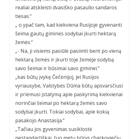
realiai atskleisti dvasiško pasaulio sandaros
tiesas.“
„ o ypač tam, kad kiekviena Rusijoje gyvenanti
šeima gautų giminės sodybai įkurti hektarą
žemės.“
„- Na, ji visiems pasiūlė pasiimti bent po vieną
hektarą žemės ir įkurti toje žemėje sodybą
savo šeimai ir būsimai savo giminei.“
„kas būtų įvykę Čečėnijoj, jei Rusijos
vyriausybė, Valstybės Dūma būtų apsvarsčiusi
ir priėmusi įstatymą apie paskyrimą kiekvienai
norinčiai šeimai po hektarą žemės savo
sodybai įkurti. Tokiai sodybai, apie kokią
pasakojo Anastasija.“
„Tačiau jos gyvenimas susiklostė
nestandartiškai, tuo metu būrys charkoviečių