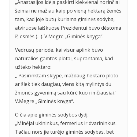
„Anastasijos idėja paskirti kiekvienai norinčiai
šeimai ne mažiau kaip po vieną hektarą žemės
tam, kad joje būtų kuriama giminės sodyba,
atviruose laiškuose Prezidentui buvo dėstoma
iš esmės (…). V.Megre „Giminės knyga“.
Vedrusų periode, kai visur aplink buvo
natūralios gamtos plotai, suprantama, kad
užteko hektaro:
„ Pasirinktam sklype, maždaug hektaro ploto
ar šiek tiek daugiau, viens kitą mylintys du
žmonės gyvenimą sau kūrė kuo rimčiausiai.“
V.Megre „Giminės knyga“.
O čia apie giminės sodybos dydį:
„Minėjai ūkininkus, fermerius ir dvarininkus.
Tačiau nors jie turėjo giminės sodybas, bet