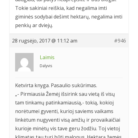
Tokie sakiniai reiškia, kad negalima imti
giminės sodybai dešimt hektarų, negalima imti
penkių ar dviejų.
28 rugsėjo, 2017 @ 11:12 am
#946
Laimis
Dalyvis
Ketvirta knyga. Pasaulio sukūrimas.
„- Pirmiausia Žemėj išsirink sau vietą iš visų
tam tinkamų patinkamiausią,- tokią, kokioj
norėtumei gyventi, kurioj saviems vaikams
linkėtum nugyventi visą amžių ir provaikaičiai
kurioje minėtų vis tave geru žodžiu. Toj vietoj
klimatas tau turi būti malonus. Hektarą žemės