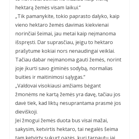
hektarą žemės visam laikui.“
„Tik pamanykite, tokio paprasto dalyko, kaip
vieno hektaro žemės davimas kiekvienai
norinčiai šeimai, jau metai kaip neįmanoma
išspręsti. Dar suprasčiau, jeigu to hektaro
prašytume kokiai nors nenaudingai veiklai.
Tačiau dabar neįmanoma gauti žemės, norint
joje įkurti savo giminės sodybą, normalias
buities ir maitinimosi sąlygas.“
„Valdovai visokiausi amžiams bėgant
žmonėms ne kartą žemės yra davę, tačiau jos
davė tiek, kad liktų nesuprantama prasmė jos
dieviškoji.
Jei žmogui žemės duota bus visai mažai,
sakysim, ketvirtis hektaro, tai negalės šeima
tam ketvirty sukurt oazės, kuri tarnautų jai,