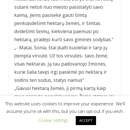
sutarė netoli nuo miesto pasistatyti savo
kaimą, jiems pasisekė gauti šimtą
penkiasdešimt hektarų žemės, ir šimtas
dvidešimt šeimų, kiekviena paėmusi po
hektarą, pradėjo kurti savo giminės sodybas.“
„- Matai, Sonia, štai įkalti kuoleliai ir tarp jų
įtempta virvutė. Už tos virvutės- tavo žemė,
visas hektaras. Ją tau padovanojo žmonės,
kurie šalia tavęs irgi pasiėmė po hektarą ir
sodins ten sodus, statys namus“
„Gavusi hektarą žemės, ji pirmą kartą kaip
gyva pasijuto nepriklausoma. Žemė atstojo jai
This website uses cookies to improve your experience. We'll
tėvus“
assume you're ok with this, but you can opt-out if you wish.
„Visi stebėjosi, o ji pati viena visą hektarą
Cookie settings
žemės įdirbo!“
ACCEPT
„- Suprask, tėve, kalbėjo Edikas, pasistatėme