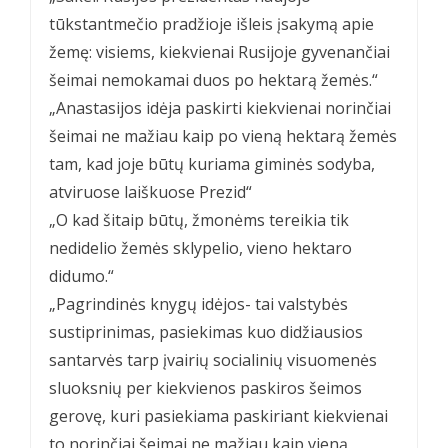
tūkstantmečio pradžioje išleis įsakymą apie
žemę: visiems, kiekvienai Rusijoje gyvenančiai
šeimai nemokamai duos po hektarą žemės.“
„Anastasijos idėja paskirti kiekvienai norinčiai
šeimai ne mažiau kaip po vieną hektarą žemės
tam, kad joje būtų kuriama giminės sodyba,
atviruose laiškuose Prezid“
„O kad šitaip būtų, žmonėms tereikia tik
nedidelio žemės sklypelio, vieno hektaro
didumo.“
„Pagrindinės knygų idėjos- tai valstybės
sustiprinimas, pasiekimas kuo didžiausios
santarvės tarp įvairių socialinių visuomenės
sluoksnių per kiekvienos paskiros šeimos
gerovę, kuri pasiekiama paskiriant kiekvienai
to norinčiai šeimai ne mažiau kaip vieną