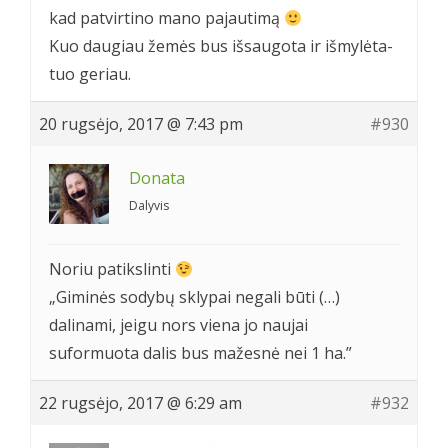
kad patvirtino mano pajautimą
Kuo daugiau žemės bus išsaugota ir išmylėta-
tuo geriau.
20 rugsėjo, 2017 @ 7:43 pm
#930
Donata
Dalyvis
Noriu patikslinti
„Giminės sodybų sklypai negali būti (…)
dalinami, jeigu nors viena jo naujai
suformuota dalis bus mažesnė nei 1 ha.”
22 rugsėjo, 2017 @ 6:29 am
#932