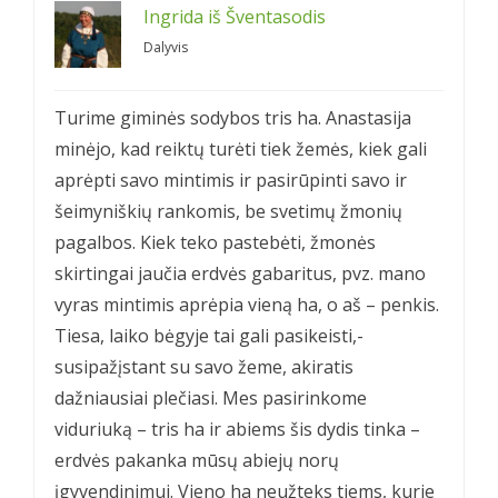
Ingrida iš Šventasodis
Dalyvis
Turime giminės sodybos tris ha. Anastasija
minėjo, kad reiktų turėti tiek žemės, kiek gali
aprėpti savo mintimis ir pasirūpinti savo ir
šeimyniškių rankomis, be svetimų žmonių
pagalbos. Kiek teko pastebėti, žmonės
skirtingai jaučia erdvės gabaritus, pvz. mano
vyras mintimis aprėpia vieną ha, o aš – penkis.
Tiesa, laiko bėgyje tai gali pasikeisti,-
susipažįstant su savo žeme, akiratis
dažniausiai plečiasi. Mes pasirinkome
viduriuką – tris ha ir abiems šis dydis tinka –
erdvės pakanka mūsų abiejų norų
įgyvendinimui. Vieno ha neužteks tiems, kurie