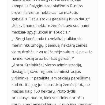
kampeliu. Palyginus su plačiomis Rusijos
erdvėmis vienas hektaras- tai mažutis
gabalėlis. Tačiau tokių gabalėlių buvo daug.“
„Kiekviename hektare žemės buvo sodinami
medžiai- spygliuočiai ir lapuočiai.“
„- Betgi kodėl tada tu nelaikai puikiausiu
menininku žmogų, paėmusį hektarą žemės
vietoj drobės ir va toj žemėje sukūrusį peizažą
ne menkesnį arba kur kas geresnį?“
„Antra. Kreipkitės į vietos administraciją,
tiesiogiai į savo regiono administracijos
viršininką, ir pateikite jam oficialų pareiškimą,
kad norite, jog jums paskirtų žemės plotą ne
mažiau kaip 150 hektarų. Ploto dydis
priklausys nuo to, kiek susirinks norinčių
gauti jame žemės sklypus, ir nuo jūsų regiono