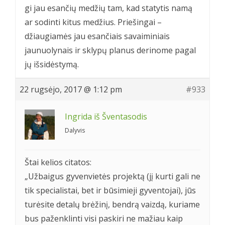
gi jau esančių medžių tam, kad statytis namą
ar sodinti kitus medžius. Priešingai –
džiaugiamės jau esančiais savaiminiais
jaunuolynais ir sklypų planus derinome pagal
jų išsidėstymą.
22 rugsėjo, 2017 @ 1:12 pm
#933
Ingrida iš Šventasodis
Dalyvis
Štai kelios citatos:
„Užbaigus gyvenvietės projektą (jį kurti gali ne
tik specialistai, bet ir būsimieji gyventojai), jūs
turėsite detalų brėžinį, bendrą vaizdą, kuriame
bus paženklinti visi paskiri ne mažiau kaip