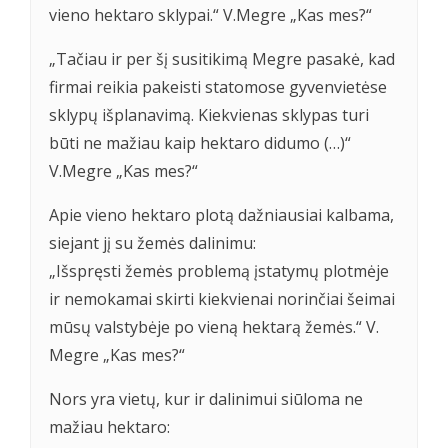
vieno hektaro sklypai.“ V.Megre „Kas mes?“
„Tačiau ir per šį susitikimą Megre pasakė, kad
firmai reikia pakeisti statomose gyvenvietėse
sklypų išplanavimą. Kiekvienas sklypas turi
būti ne mažiau kaip hektaro didumo (…)“
V.Megre „Kas mes?“
Apie vieno hektaro plotą dažniausiai kalbama,
siejant jį su žemės dalinimu:
„Išspręsti žemės problemą įstatymų plotmėje
ir nemokamai skirti kiekvienai norinčiai šeimai
mūsų valstybėje po vieną hektarą žemės.“ V.
Megre „Kas mes?“
Nors yra vietų, kur ir dalinimui siūloma ne
mažiau hektaro: