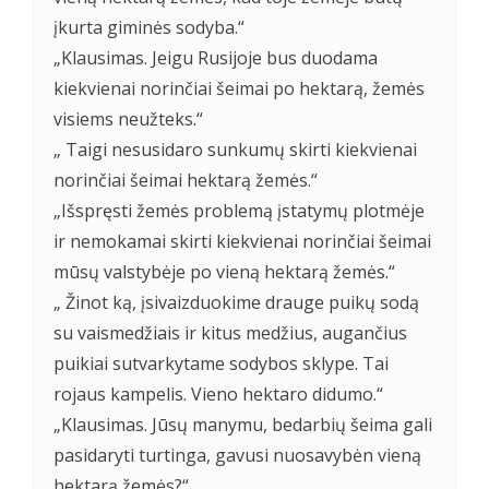
įkurta giminės sodyba.“
„Klausimas. Jeigu Rusijoje bus duodama
kiekvienai norinčiai šeimai po hektarą, žemės
visiems neužteks.“
„ Taigi nesusidaro sunkumų skirti kiekvienai
norinčiai šeimai hektarą žemės.“
„Išspręsti žemės problemą įstatymų plotmėje
ir nemokamai skirti kiekvienai norinčiai šeimai
mūsų valstybėje po vieną hektarą žemės.“
„ Žinot ką, įsivaizduokime drauge puikų sodą
su vaismedžiais ir kitus medžius, augančius
puikiai sutvarkytame sodybos sklype. Tai
rojaus kampelis. Vieno hektaro didumo.“
„Klausimas. Jūsų manymu, bedarbių šeima gali
pasidaryti turtinga, gavusi nuosavybėn vieną
hektarą žemės?“