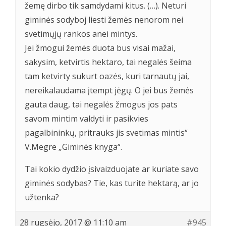
žemę dirbo tik samdydami kitus. (…). Neturi
giminės sodyboj liesti žemės nenorom nei
svetimųjų rankos anei mintys.
Jei žmogui žemės duota bus visai mažai,
sakysim, ketvirtis hektaro, tai negalės šeima
tam ketvirty sukurt oazės, kuri tarnautų jai,
nereikalaudama įtempt jėgų. O jei bus žemės
gauta daug, tai negalės žmogus jos pats
savom mintim valdyti ir pasikvies
pagalbininkų, pritrauks jis svetimas mintis“
V.Megre „Giminės knyga“.
Tai kokio dydžio įsivaizduojate ar kuriate savo
giminės sodybas? Tie, kas turite hektarą, ar jo
užtenka?
28 rugsėjo, 2017 @ 11:10 am
#945