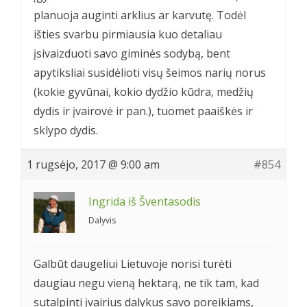
planuoja auginti arklius ar karvutę. Todėl
išties svarbu pirmiausia kuo detaliau
įsivaizduoti savo giminės sodybą, bent
apytiksliai susidėlioti visų šeimos narių norus
(kokie gyvūnai, kokio dydžio kūdra, medžių
dydis ir įvairovė ir pan.), tuomet paaiškės ir
sklypo dydis.
1 rugsėjo, 2017 @ 9:00 am
#854
Ingrida iš Šventasodis
Dalyvis
Galbūt daugeliui Lietuvoje norisi turėti
daugiau negu vieną hektarą, ne tik tam, kad
sutalpinti įvairius dalykus savo poreikiams,