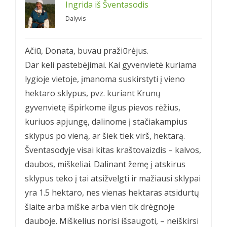
Ingrida iš Šventasodis
Dalyvis
Ačiū, Donata, buvau pražiūrėjus.
Dar keli pastebėjimai. Kai gyvenvietė kuriama
lygioje vietoje, įmanoma suskirstyti į vieno
hektaro sklypus, pvz. kuriant Krunų
gyvenvietę išpirkome ilgus pievos rėžius,
kuriuos apjungę, dalinome į stačiakampius
sklypus po vieną, ar šiek tiek virš, hektarą.
Šventasodyje visai kitas kraštovaizdis – kalvos,
daubos, miškeliai. Dalinant žemę į atskirus
sklypus teko į tai atsižvelgti ir mažiausi sklypai
yra 1.5 hektaro, nes vienas hektaras atsidurtų
šlaite arba miške arba vien tik drėgnoje
dauboje. Miškelius norisi išsaugoti, – neiškirsi