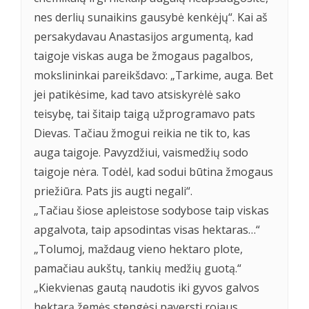
nes derlių sunaikins gausybė kenkėjų“. Kai aš
persakydavau Anastasijos argumentą, kad
taigoje viskas auga be žmogaus pagalbos,
mokslininkai pareikšdavo: „Tarkime, auga. Bet
jei patikėsime, kad tavo atsiskyrėlė sako
teisybę, tai šitaip taigą užprogramavo pats
Dievas. Tačiau žmogui reikia ne tik to, kas
auga taigoje. Pavyzdžiui, vaismedžių sodo
taigoje nėra. Todėl, kad sodui būtina žmogaus
priežiūra. Pats jis augti negali“.
„Tačiau šiose apleistose sodybose taip viskas
apgalvota, taip apsodintas visas hektaras…“
„Tolumoj, maždaug vieno hektaro plote,
pamačiau aukštų, tankių medžių guotą.“
„Kiekvienas gautą naudotis iki gyvos galvos
hektarą žemės stengėsi paversti rojaus