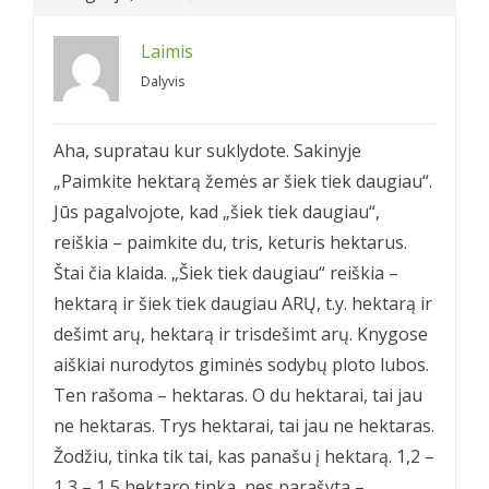
Laimis
Dalyvis
Aha, supratau kur suklydote. Sakinyje
„Paimkite hektarą žemės ar šiek tiek daugiau“.
Jūs pagalvojote, kad „šiek tiek daugiau“,
reiškia – paimkite du, tris, keturis hektarus.
Štai čia klaida. „Šiek tiek daugiau“ reiškia –
hektarą ir šiek tiek daugiau ARŲ, t.y. hektarą ir
dešimt arų, hektarą ir trisdešimt arų. Knygose
aiškiai nurodytos giminės sodybų ploto lubos.
Ten rašoma – hektaras. O du hektarai, tai jau
ne hektaras. Trys hektarai, tai jau ne hektaras.
Žodžiu, tinka tik tai, kas panašu į hektarą. 1,2 –
1,3 – 1,5 hektaro tinka, nes parašyta –