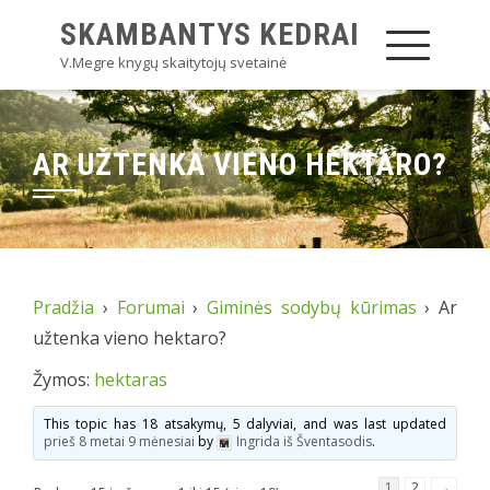
SKAMBANTYS KEDRAI
V.Megre knygų skaitytojų svetainė
AR UŽTENKA VIENO HEKTARO?
Pradžia
›
Forumai
›
Giminės sodybų kūrimas
›
Ar
užtenka vieno hektaro?
Žymos:
hektaras
This topic has 18 atsakymų, 5 dalyviai, and was last updated
prieš 8 metai 9 mėnesiai
by
Ingrida iš Šventasodis
.
1
2
→