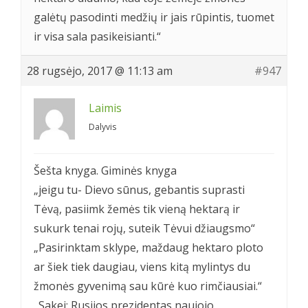
galėtų pasodinti medžių ir jais rūpintis, tuomet
ir visa sala pasikeisianti.“
28 rugsėjo, 2017 @ 11:13 am
#947
Laimis
Dalyvis
Šešta knyga. Giminės knyga
„jeigu tu- Dievo sūnus, gebantis suprasti
Tėvą, pasiimk žemės tik vieną hektarą ir
sukurk tenai rojų, suteik Tėvui džiaugsmo“
„Pasirinktam sklype, maždaug hektaro ploto
ar šiek tiek daugiau, viens kitą mylintys du
žmonės gyvenimą sau kūrė kuo rimčiausiai.“
„Sakei: Rusijos prezidentas naujojo