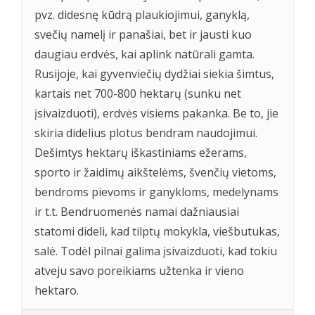
pvz. didesnę kūdrą plaukiojimui, ganyklą,
svečių namelį ir panašiai, bet ir jausti kuo
daugiau erdvės, kai aplink natūrali gamta.
Rusijoje, kai gyvenviečių dydžiai siekia šimtus,
kartais net 700-800 hektarų (sunku net
įsivaizduoti), erdvės visiems pakanka. Be to, jie
skiria didelius plotus bendram naudojimui.
Dešimtys hektarų iškastiniams ežerams,
sporto ir žaidimų aikštelėms, švenčių vietoms,
bendroms pievoms ir ganykloms, medelynams
ir t.t. Bendruomenės namai dažniausiai
statomi dideli, kad tilptų mokykla, viešbutukas,
salė. Todėl pilnai galima įsivaizduoti, kad tokiu
atveju savo poreikiams užtenka ir vieno
hektaro.