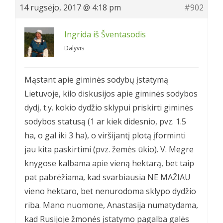
14 rugsėjo, 2017 @ 4:18 pm
#902
Ingrida iš Šventasodis
Dalyvis
Mąstant apie giminės sodybų įstatymą
Lietuvoje, kilo diskusijos apie giminės sodybos
dydį, t.y. kokio dydžio sklypui priskirti giminės
sodybos statusą (1 ar kiek didesnio, pvz. 1.5
ha, o gal iki 3 ha), o viršijantį plotą įforminti
jau kita paskirtimi (pvz. žemės ūkio). V. Megre
knygose kalbama apie vieną hektarą, bet taip
pat pabrėžiama, kad svarbiausia NE MAŽIAU
vieno hektaro, bet nenurodoma sklypo dydžio
riba. Mano nuomone, Anastasija numatydama,
kad Rusijoje žmonės įstatymo pagalba galės