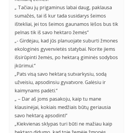
„ Tačiau jų prigaminus labai daug, paklausa
sumažės, tai iš kur tada susidarys šeimos
ištekliai, jei tos šeimos gaunamos lėšos bus tik
pelnas tik iš savo hektaro žemės“
„- Girdėjau, kad jūs planuojate suburti žmones
ekologinės gyvenvietės statybai. Norite jiems
išsirūpinti žemės, po hektarą giminės sodybos
įkūrimui.“
„Pats visą savo hektarą sutvarkysiu, sodą
užveisiu, apsodinsiu gyvatvore. Galėsiu ir
kaimynams padėti.“
„ – Dar aš joms pasakoju, kaip tu mane
klausinėjai, kokiais medžiais būtų geriausia
savo hektarą apsodinti“
„Kiekvienas sklypas turi būti ne mažiau kaip
hektaro didumo, kad toje žemėje žmonės