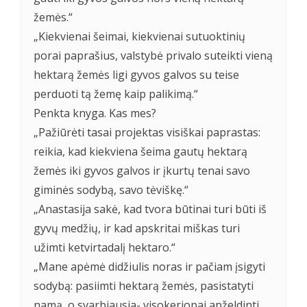
žemės.“
„Kiekvienai šeimai, kiekvienai sutuoktinių
porai paprašius, valstybė privalo suteikti vieną
hektarą žemės ligi gyvos galvos su teise
perduoti tą žemę kaip palikimą.“
Penkta knyga. Kas mes?
„Pažiūrėti tasai projektas visiškai paprastas:
reikia, kad kiekviena šeima gautų hektarą
žemės iki gyvos galvos ir įkurtų tenai savo
giminės sodybą, savo tėviškę.“
„Anastasija sakė, kad tvora būtinai turi būti iš
gyvų medžių, ir kad apskritai miškas turi
užimti ketvirtadalį hektaro.“
„Mane apėmė didžiulis noras ir pačiam įsigyti
sodybą: pasiimti hektarą žemės, pasistatyti
namą, o svarbiausia- visokeriopai apželdinti,