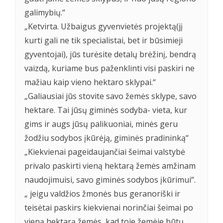
galimybių.“
„Ketvirta. Užbaigus gyvenvietės projektą(jį
kurti gali ne tik specialistai, bet ir būsimieji
gyventojai), jūs turėsite detalų brėžinį, bendrą
vaizdą, kuriame bus paženklinti visi paskiri ne
mažiau kaip vieno hektaro sklypai.“
„Galiausiai jūs stovite savo žemės sklype, savo
hektare. Tai jūsų giminės sodyba- vieta, kur
gims ir augs jūsų palikuoniai, minės geru
žodžiu sodybos įkūrėją, giminės pradininką“
„Kiekvienai pageidaujančiai šeimai valstybė
privalo paskirti vieną hektarą žemės amžinam
naudojimuisi, savo giminės sodybos įkūrimui“.
„ jeigu valdžios žmonės bus geranoriški ir
teisėtai paskirs kiekvienai norinčiai šeimai po
vieną hektarą žemės, kad toje žemėje būtų