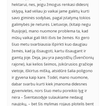
hektarui, nes, jeigu žmogus renkasi didesnį
sklypą, kad vėliau jo vaikai jame galėtų kurti
savo giminės sodybas, pagal įstatymą tokios
galimybės jie neturės. Lietuvoje, (kitaip negu
Rusijoje), mano nuomone problema ta, kad
mūsų vaikai gali likti išvis be žemės. Ko gero
šiuo metu svarbiausia išpirkti kuo daugiau
žemės, kad ją išsaugoti, kartu išsaugant ir
gamtą joje. Deja, jau yra pavyzdžių (Švenčionių
rajone), kai kelios šeimos, įsikūrusios gražioje
vietoje, iškirtus mišką, atsidūrė šalia poligono
ir gyvena kaip kare. Todėl, mano nuomone,
dabar svarbu kurti kiek įmanoma didesnes
gyvenvietes, nors šiuo metu poreikio lyg ir
nėra – Šventasodyje sulaukiame nedaug
naujokų, – bet šis mylimas rojaus plotelis bent