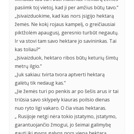
pasiimk toj vietoj, kad ji per amžius būtų tavo.“
„Įsivaizduokime, kad kas nors įsigijo hektarą
žemės. Ne kokį rojaus kampelį, o greičiausiai
piktžolėm apaugusį, geresnio turbūt negautų.
Ir va stovi tam savo hektare jo savininkas. Tai
kas toliau?“
„Įsivaizduok, hektaro ribos būtų keturių šimtų
metrų ilgio.“
„Juk sakiau: tvirta tvora aptverti hektarą
galėtų tik nedaug kas.“
„Jie žemės turi po penkis ar po šešis arus ir tai
triūsia savo sklypely kiauras poilsio dienas
nuo ryto ligi vakaro. O čia visas hektaras.
„ Rusijoje netgi nėra tokio įstatymo, įstatymo,
garantuojančio žmogui, jo šeimai galimybę
gauti iki gyvos galvos nors vieną hektarą