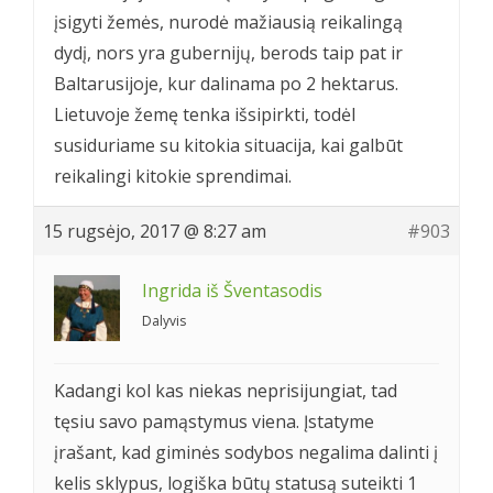
įsigyti žemės, nurodė mažiausią reikalingą
dydį, nors yra gubernijų, berods taip pat ir
Baltarusijoje, kur dalinama po 2 hektarus.
Lietuvoje žemę tenka išsipirkti, todėl
susiduriame su kitokia situacija, kai galbūt
reikalingi kitokie sprendimai.
15 rugsėjo, 2017 @ 8:27 am
#903
Ingrida iš Šventasodis
Dalyvis
Kadangi kol kas niekas neprisijungiat, tad
tęsiu savo pamąstymus viena. Įstatyme
įrašant, kad giminės sodybos negalima dalinti į
kelis sklypus, logiška būtų statusą suteikti 1