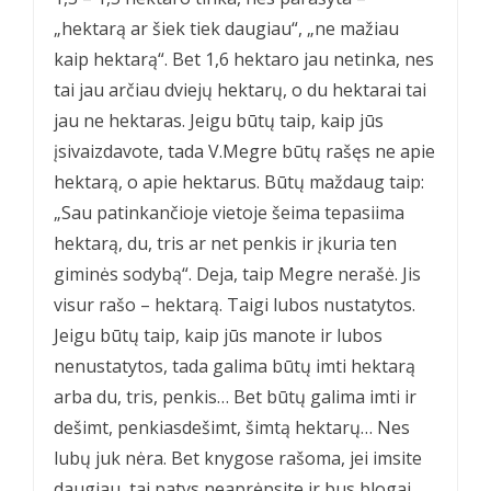
„hektarą ar šiek tiek daugiau“, „ne mažiau
kaip hektarą“. Bet 1,6 hektaro jau netinka, nes
tai jau arčiau dviejų hektarų, o du hektarai tai
jau ne hektaras. Jeigu būtų taip, kaip jūs
įsivaizdavote, tada V.Megre būtų rašęs ne apie
hektarą, o apie hektarus. Būtų maždaug taip:
„Sau patinkančioje vietoje šeima tepasiima
hektarą, du, tris ar net penkis ir įkuria ten
giminės sodybą“. Deja, taip Megre nerašė. Jis
visur rašo – hektarą. Taigi lubos nustatytos.
Jeigu būtų taip, kaip jūs manote ir lubos
nenustatytos, tada galima būtų imti hektarą
arba du, tris, penkis… Bet būtų galima imti ir
dešimt, penkiasdešimt, šimtą hektarų… Nes
lubų juk nėra. Bet knygose rašoma, jei imsite
daugiau, tai patys neaprėpsite ir bus blogai.