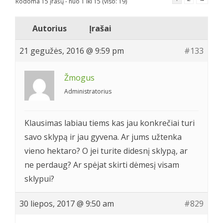
Rodoma 15 įrašų - nuo 1 iki 15 (viso: 19)
Autorius
Įrašai
21 gegužės, 2016 @ 9:59 pm
#133
Žmogus
Administratorius
Klausimas labiau tiems kas jau konkrečiai turi
savo sklypą ir jau gyvena. Ar jums užtenka
vieno hektaro? O jei turite didesnį sklypą, ar
ne perdaug? Ar spėjat skirti dėmesį visam
sklypui?
30 liepos, 2017 @ 9:50 am
#829