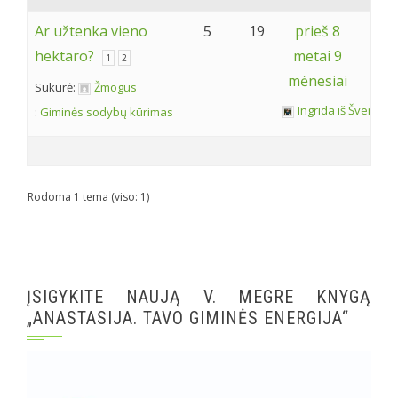
Ar užtenka vieno
5
19
prieš 8
hektaro?
metai 9
1
2
mėnesiai
Sukūrė:
Žmogus
Ingrida iš Šventas
:
Giminės sodybų kūrimas
Rodoma 1 tema (viso: 1)
ĮSIGYKITE NAUJĄ V. MEGRE KNYGĄ
„ANASTASIJA. TAVO GIMINĖS ENERGIJA“