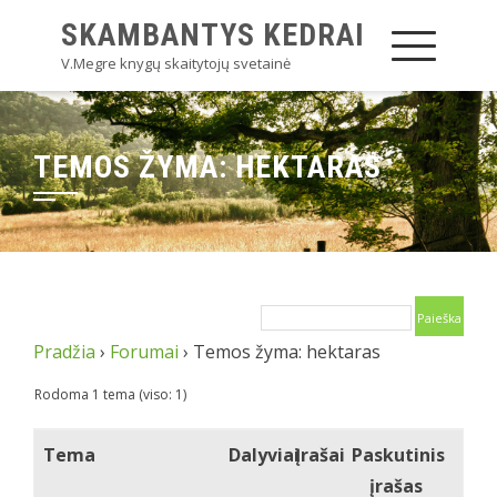
SKAMBANTYS KEDRAI
V.Megre knygų skaitytojų svetainė
TEMOS ŽYMA: HEKTARAS
Pradžia
›
Forumai
›
Temos žyma: hektaras
Rodoma 1 tema (viso: 1)
Tema
Dalyviai
Įrašai
Paskutinis
įrašas