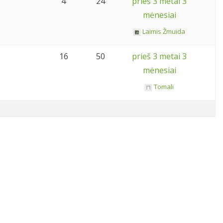
4
24
prieš 3 metai 3
mėnesiai
Laimis Žmuida
16
50
prieš 3 metai 3
mėnesiai
Tomali