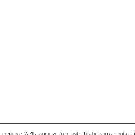
r Tribe
xperience. We'll assume you're ok with this, but you can opt-out 