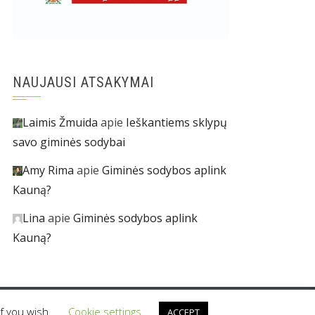
NAUJAUSI ATSAKYMAI
Laimis Žmuida
apie
Ieškantiems sklypų
savo giminės sodybai
Amy Rima
apie
Giminės sodybos aplink
Kauną?
Lina
apie
Giminės sodybos aplink
Kauną?
if you wish.
Cookie settings
ACCEPT