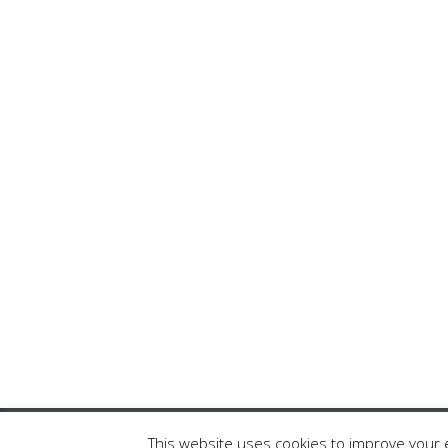
© 2016 anastasija.lt
|
projektą remia -
Ambe
This website uses cookies to improve your e