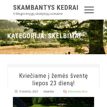
SKAMBANTYS KEDRAI
V.Megre knygų skaitytojų svetainė
KATEGORIJA:
SKELBIMAI
Kviečiame į žemės šventę
liepos 23 dieną!
15 birželio, 2023
Nadežda
Komentarų Nėra