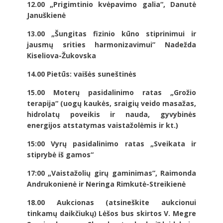
12.00 „Prigimtinio kvėpavimo galia“, Danutė
Januškienė
13.00 „Šungitas fizinio kūno stiprinimui ir
jausmų srities harmonizavimui” Nadežda
Kiseliova-Žukovska
14.00 Pietūs: vaišės suneštinės
15.00 Moterų pasidalinimo ratas „Grožio
terapija“ (uogų kaukės, sraigių veido masažas,
hidrolatų poveikis ir nauda, gyvybinės
energijos atstatymas vaistažolėmis ir kt.)
15:00 Vyrų pasidalinimo ratas „Sveikata ir
stiprybė iš gamos“
17:00 „Vaistažolių girų gaminimas”, Raimonda
Andrukonienė ir Neringa Rimkutė-Streikienė
18.00 Aukcionas
(atsineškite aukcionui
tinkamų daikčiukų) Lėšos bus skirtos V. Megre