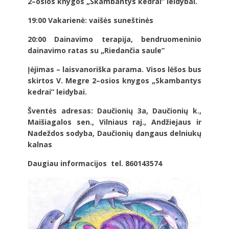
2–osios knygos „Skambantys kedrai” leidybai.
19:00 Vakarienė: vaišės suneštinės
20:00 Dainavimo terapija, bendruomeninio
dainavimo ratas su „Riedančia saule”
Įėjimas – laisvanoriška parama. Visos lėšos bus
skirtos V. Megre 2–osios knygos „Skambantys
kedrai” leidybai.
Šventės adresas: Daučionių 3a, Daučionių k.,
Maišiagalos sen., Vilniaus raj., Andžiejaus ir
Nadeždos sodyba, Daučionių dangaus delniukų
kalnas
Daugiau informacijos tel. 860143574