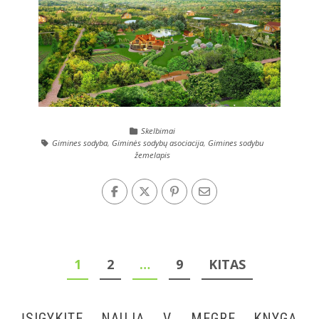
Skelbimai
Gimines sodyba
,
Giminės sodybų asociacija
,
Gimines sodybu
žemelapis
Įrašų
1
2
…
9
KITAS
puslapiavimas
ĮSIGYKITE NAUJĄ V. MEGRE KNYGĄ