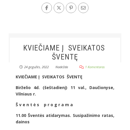
KVIEČIAME Į SVEIKATOS
ŠVENTĘ
24 gegužės, 2022
Nadežda
1 Komentaras
KVIEČIAME Į SVEIKATOS ŠVENTĘ
Birželio 4d. (šeštadienį) 11 val., Daučionyse,
Vilniaus r.
Š v e n t ė s p r o g r a m a
11.00 Šventės atidarymas. Susipažinimo ratas,
dainos