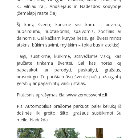
k., Vilniau raj., Andžiejaus ir Nadeždos sodyboje
(žemėlapį rasite čia).
Šį kartą šventę kursime visi kartu – buvimu,
nuoširdumu, nuotaikomis, spalvomis, žodžiais ar
dainomis. Gal kažkam kūryba liesis, gal šviesi mintis
atskris, būkim savimi, mylėkim – tokia bus ir ateitis:)
Taigi, susitikime, kurkime, atsivežkime viską, kas
jaučiate tinkama šventei. Gal kas norės ką
papasakoti ar parodyti, paskaityti, gražaus,
prasmingo. Te puošia mūsų šventę pačių užaugintų
gėrybių ar pagamintų vaišių stalas.
Platesnis aprašymas čia:
www.zemessvente.lt
P.s. Automobilius prašome parkuoti palei keliuką iš
dešinės. Iki greito, šilto, gražaus susitikimo! Su
meile, Nadežda