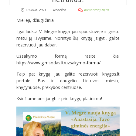
10 kovo, 2021
Nadežda
Komentarų Nėra
Mielieji, džiugi žinia!
Ilgai laukta V. Megre knyga jau spaustuvėje ir greitu
metu ją išvysime. Norintys šią knygą įsigyti, galite
rezervuoti jau dabar.
Užsakymo formą rasite čia:
https://www.gimsodas.lt/uzsakymo-forma/
Taip pat knygą jau galite rezervuoti knygos.lt
portale. Bus ir daugelio Lietuvos miestų
knygynuose, prekybos centruose.
Kviečiame prisijungti ir prie knygų platinimo!