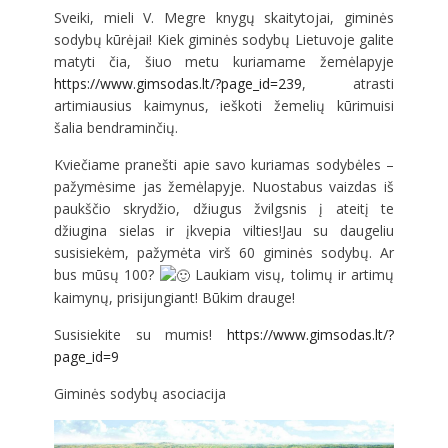
Sveiki, mieli V. Megre knygų skaitytojai, giminės
sodybų kūrėjai! Kiek giminės sodybų Lietuvoje galite
matyti čia, šiuo metu kuriamame žemėlapyje
https://www.gimsodas.lt/?page_id=239
, atrasti
artimiausius kaimynus, ieškoti žemelių kūrimuisi
šalia bendraminčių.
Kviečiame pranešti apie savo kuriamas sodybėles –
pažymėsime jas žemėlapyje. Nuostabus vaizdas iš
paukščio skrydžio, džiugus žvilgsnis į ateitį te
džiugina sielas ir įkvepia vilties!Jau su daugeliu
susisiekėm, pažymėta virš 60 giminės sodybų. Ar
bus mūsų 100?
Laukiam visų, tolimų ir artimų
kaimynų, prisijungiant! Būkim drauge!
Susisiekite su mumis!
https://www.gimsodas.lt/?
page_id=9
Giminės sodybų asociacija