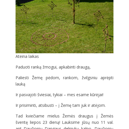
Ateina laikas
Paduoti ranką žmogui, apkabinti draugą,
Paliesti Žemę pėdom, rankom, žvilgsniu aprėpti
lauką
Ir
pasvajoti šviesiai, tykiai – mes esame kūrėjai!
Ir prisiminti, atsibusti – į Žemę tam juk ir atėjom.
Tad kviečiame mielus Žemės draugus į Žemės
šventę liepos 23 dieną! Lauksime jūsų nuo 11 val.
ant Daučionių Dangaus delniukų kalno, Daučionių