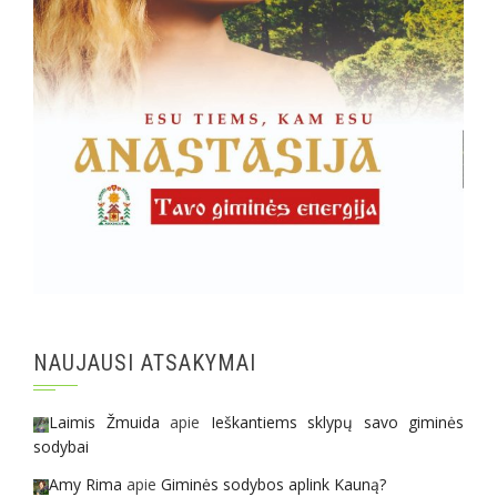
NAUJAUSI ATSAKYMAI
Laimis Žmuida
apie
Ieškantiems sklypų savo giminės
sodybai
Amy Rima
apie
Giminės sodybos aplink Kauną?