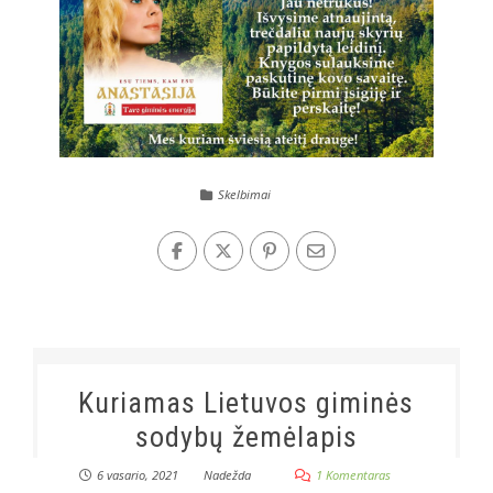
Skelbimai
Kuriamas Lietuvos giminės
sodybų žemėlapis
6 vasario, 2021
Nadežda
1 Komentaras