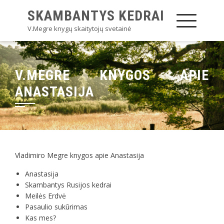
SKAMBANTYS KEDRAI
V.Megre knygų skaitytojų svetainė
V.MEGRE KNYGOS APIE
ANASTASIJA
Vladimiro Megre knygos apie Anastasija
Anastasija
Skambantys Rusijos kedrai
Meilės Erdvė
Pasaulio sukūrimas
Kas mes?