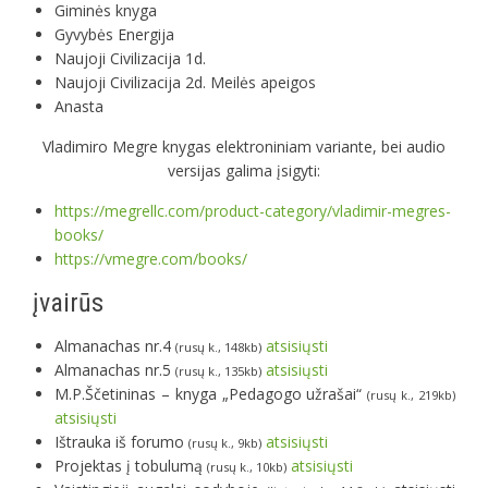
Giminės knyga
Gyvybės Energija
Naujoji Civilizacija 1d.
Naujoji Civilizacija 2d. Meilės apeigos
Anasta
Vladimiro Megre knygas elektroniniam variante, bei audio
versijas galima įsigyti:
https://megrellc.com/product-category/vladimir-megres-
books/
https://vmegre.com/books/
įvairūs
Almanachas nr.4
atsisiųsti
(rusų k., 148kb)
Almanachas nr.5
atsisiųsti
(rusų k., 135kb)
M.P.Ščetininas – knyga „Pedagogo užrašai“
(rusų k., 219kb)
atsisiųsti
Ištrauka iš forumo
atsisiųsti
(rusų k., 9kb)
Projektas į tobulumą
atsisiųsti
(rusų k., 10kb)