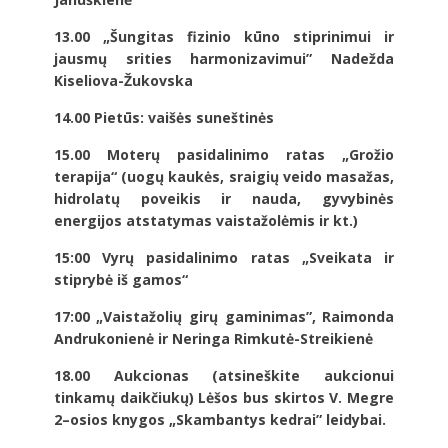
13.00 „Šungitas fizinio kūno stiprinimui ir
jausmų srities harmonizavimui” Nadežda
Kiseliova-Žukovska
14.00 Pietūs: vaišės suneštinės
15.00 Moterų pasidalinimo ratas „Grožio
terapija“ (uogų kaukės, sraigių veido masažas,
hidrolatų poveikis ir nauda, gyvybinės
energijos atstatymas vaistažolėmis ir kt.)
15:00 Vyrų pasidalinimo ratas „Sveikata ir
stiprybė iš gamos“
17:00 „Vaistažolių girų gaminimas”, Raimonda
Andrukonienė ir Neringa Rimkutė-Streikienė
18.00 Aukcionas
(atsineškite aukcionui
tinkamų daikčiukų) Lėšos bus skirtos V. Megre
2–osios knygos „Skambantys kedrai” leidybai.