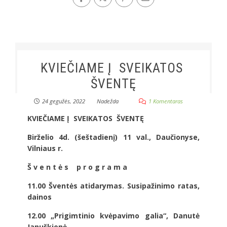
KVIEČIAME Į SVEIKATOS
ŠVENTĘ
24 gegužės, 2022
Nadežda
1 Komentaras
KVIEČIAME Į SVEIKATOS ŠVENTĘ
Birželio 4d. (šeštadienį) 11 val., Daučionyse,
Vilniaus r.
Š v e n t ė s p r o g r a m a
11.00 Šventės atidarymas. Susipažinimo ratas,
dainos
12.00 „Prigimtinio kvėpavimo galia“, Danutė
Januškienė