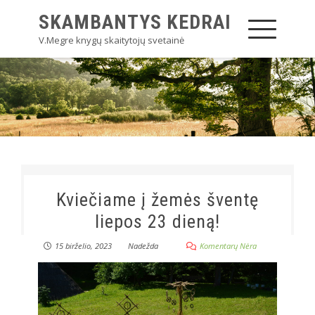
SKAMBANTYS KEDRAI
V.Megre knygų skaitytojų svetainė
Kviečiame į žemės šventę
liepos 23 dieną!
15 birželio, 2023
Nadežda
Komentarų Nėra