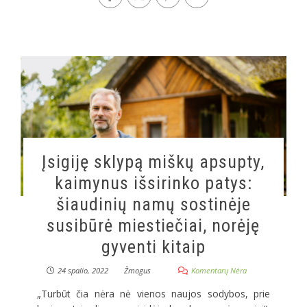
Įsigiję sklypą miškų apsupty,
kaimynus išsirinko patys:
šiaudinių namų sostinėje
susibūrė miestiečiai, norėję
gyventi kitaip
24 spalio, 2022
Žmogus
Komentarų Nėra
„Turbūt čia nėra nė vienos naujos sodybos, prie