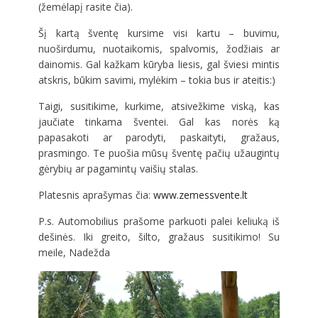
(žemėlapį rasite čia).
Šį kartą šventę kursime visi kartu – buvimu,
nuoširdumu, nuotaikomis, spalvomis, žodžiais ar
dainomis. Gal kažkam kūryba liesis, gal šviesi mintis
atskris, būkim savimi, mylėkim – tokia bus ir ateitis:)
Taigi, susitikime, kurkime, atsivežkime viską, kas
jaučiate tinkama šventei. Gal kas norės ką
papasakoti ar parodyti, paskaityti, gražaus,
prasmingo. Te puošia mūsų šventę pačių užaugintų
gėrybių ar pagamintų vaišių stalas.
Platesnis aprašymas čia:
www.zemessvente.lt
P.s. Automobilius prašome parkuoti palei keliuką iš
dešinės. Iki greito, šilto, gražaus susitikimo! Su
meile, Nadežda