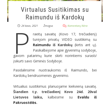
Virtualus Susitikimas su
Raimundu iš Kardokų
P
24 kovo, 2021
Žmogus
Komentarų Nėra
raeitą savaitę (Kovo 17, trečiadienį)
turėjom privatų VIDEO susitikimą su
Raimundu
iš Kardokų
(kirtis ant ų).
Pasikalbėjome apie gyvenimą sodyboje,
gavom patarimų kurie skirti norintiems surasti/
įsikurti savo Giminės Sodyboje.
Pasidalinsime nuotraukomis iš Raimundo, bei
Kardokų bendruomenės gyvenimo.
Virtualius susitikimus planuojame kiekvieną savaitę.
Šiandien t.y. trečiadienį Kovo 24d. 20val
Lietuvos laiku,
kalbėsime su
Evaldu iš
Pakruostėlės
.