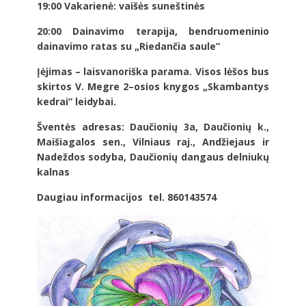
19:00 Vakarienė: vaišės suneštinės
20:00 Dainavimo terapija, bendruomeninio
dainavimo ratas su „Riedančia saule”
Įėjimas – laisvanoriška parama. Visos lėšos bus
skirtos V. Megre 2–osios knygos „Skambantys
kedrai” leidybai.
Šventės adresas: Daučionių 3a, Daučionių k.,
Maišiagalos sen., Vilniaus raj., Andžiejaus ir
Nadeždos sodyba, Daučionių dangaus delniukų
kalnas
Daugiau informacijos tel. 860143574