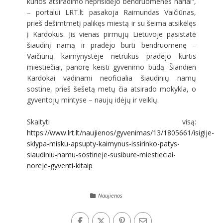
kurios atsiradimo neprisidėjo bendruomenės nariai“,
– portalui LRT.lt pasakoja Raimundas Vaičiūnas,
prieš dešimtmetį palikęs miestą ir su šeima atsikėlęs
į Kardokus. Jis vienas pirmųjų Lietuvoje pasistatė
šiaudinį namą ir pradėjo burti bendruomenę –
Vaičiūnų kaimynystėje netrukus pradėjo kurtis
miestiečiai, panorę keisti gyvenimo būdą. Šiandien
Kardokai vadinami neoficialia šiaudinių namų
sostine, prieš šešetą metų čia atsirado mokykla, o
gyventojų mintyse – naujų idėjų ir veiklų.
Skaityti visą:
https://www.lrt.lt/naujienos/gyvenimas/13/1805661/isigije-
sklypa-misku-apsupty-kaimynus-issirinko-patys-
siaudiniu-namu-sostineje-susibure-miestieciai-
noreje-gyventi-kitaip
Naujienos