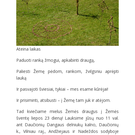
Ateina laikas
Paduoti ranką žmogui, apkabinti draugą,
Paliesti Žemę pėdom, rankom, žvilgsniu aprėpti
lauką
Ir
pasvajoti šviesiai, tykiai – mes esame kūrėjai!
Ir prisiminti, atsibusti – į Žemę tam juk ir atėjom.
Tad kviečiame mielus Žemės draugus į Žemės
šventę liepos 23 dieną! Lauksime jūsų nuo 11 val.
ant Daučionių Dangaus delniukų kalno, Daučionių
k., Vilniau raj., Andžiejaus ir Nadeždos sodyboje