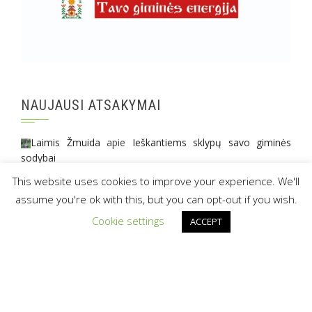
NAUJAUSI ATSAKYMAI
Laimis Žmuida
apie
Ieškantiems sklypų savo giminės
sodybai
This website uses cookies to improve your experience. We'll
Amy Rima
apie
Giminės sodybos aplink Kauną?
assume you're ok with this, but you can opt-out if you wish.
Lina
apie
Giminės sodybos aplink Kauną?
Cookie settings
ACCEPT
© 2016 anastasija.lt
|
projektą remia -
Amber Tribe