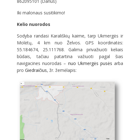
862095101 (Darius)
Iki malonaus susitikimo!
Kelio nuorodos
Sodyba randasi Karališkių kaime, tarp Ukmergės ir
Molėtų, 4 km nuo Želvos. GPS koordinatės:
55.184674, 25.111768. Galima privažiuoti keliais
būdais, tačiau patartina važiuoti pagal šias
navigacines nuorodas –
nuo Ukmergės pusės
arba
pro
Giedraičius
, žr. žemėlapis: