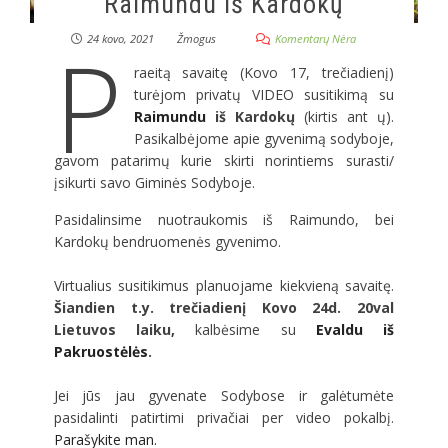
Raimundu iš Kardokų
P
24 kovo, 2021
Žmogus
Komentarų Nėra
raeitą savaitę (Kovo 17, trečiadienį)
turėjom privatų VIDEO susitikimą su
Raimundu
iš Kardokų
(kirtis ant ų).
Pasikalbėjome apie gyvenimą sodyboje,
gavom patarimų kurie skirti norintiems surasti/
įsikurti savo Giminės Sodyboje.
Pasidalinsime nuotraukomis iš Raimundo, bei
Kardokų bendruomenės gyvenimo.
Virtualius susitikimus planuojame kiekvieną savaitę.
Šiandien t.y. trečiadienį Kovo 24d. 20val
Lietuvos laiku,
kalbėsime su
Evaldu iš
Pakruostėlės
.
Jei jūs jau gyvenate Sodybose ir galėtumėte
pasidalinti patirtimi privačiai per video pokalbį.
Parašykite man.