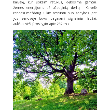
kalvelę, kur šoksim ratukus, dėkosime gamtai,
žemės energijoms už užaugintą derlių. Kalvelė
randasi maždaug 1 km atstumu nuo sodybos (ant
jos senovėje buvo deginami signaliniai laužai;
aukštis virš jūros lygio apie 232 m.).