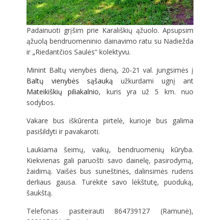
Padainuoti grįšim prie Karališkių ąžuolo. Apsupsim
ąžuolą bendruomeninio dainavimo ratu su Nadiežda
ir „Riedantčios Saulės“ kolektyvu.
Minint Baltų vienybės dieną, 20-21 val. jungsimės į
Baltų vienybės sąšauką
užkurdami ugnį ant
Mateikiškių piliakalnio
, kuris yra už 5 km. nuo
sodybos.
Vakare bus iškūrenta pirtelė, kurioje bus galima
pasišildyti ir pavakaroti.
Laukiama šeimų, vaikų, bendruomenių kūryba.
Kiekvienas gali paruošti savo dainelę, pasirodymą,
žaidimą. Vaišės bus suneštinės, dalinsimės rudens
derliaus gausa. Turėkite savo lėkštutę, puoduką,
šaukštą.
Telefonas pasiteirauti 864739127 (Ramunė),