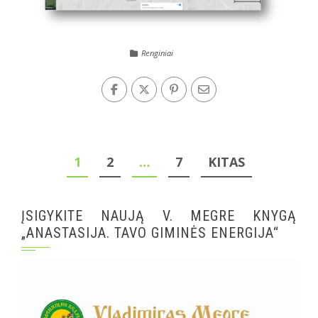
Renginiai
Įrašų
1
2
…
7
KITAS
puslapiavimas
ĮSIGYKITE NAUJĄ V. MEGRE KNYGĄ
„ANASTASIJA. TAVO GIMINĖS ENERGIJA“