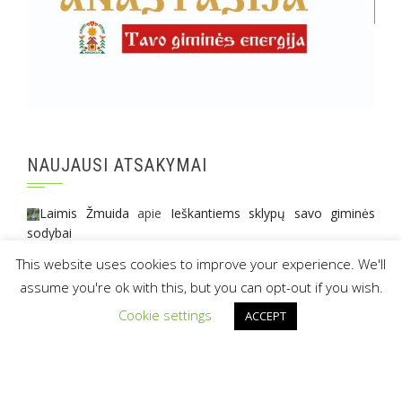
NAUJAUSI ATSAKYMAI
Laimis Žmuida
apie
Ieškantiems sklypų savo giminės
sodybai
This website uses cookies to improve your experience. We'll
Amy Rima
apie
Giminės sodybos aplink Kauną?
assume you're ok with this, but you can opt-out if you wish.
Lina
apie
Giminės sodybos aplink Kauną?
Cookie settings
ACCEPT
© 2016 anastasija.lt
|
projektą remia -
Amber Tribe