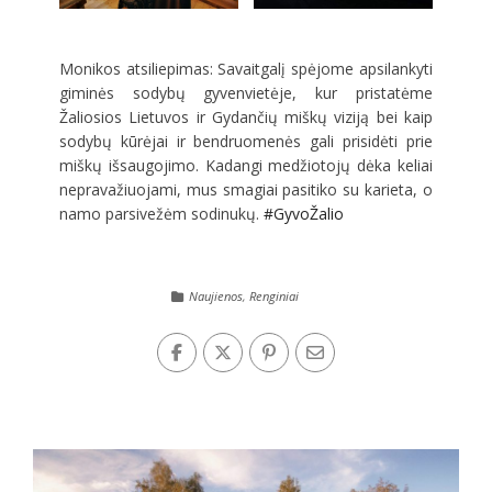
Monikos atsiliepimas: Savaitgalį spėjome apsilankyti
giminės sodybų gyvenvietėje, kur pristatėme
Žaliosios Lietuvos ir Gydančių miškų viziją bei kaip
sodybų kūrėjai ir bendruomenės gali prisidėti prie
miškų išsaugojimo. Kadangi medžiotojų dėka keliai
nepravažiuojami, mus smagiai pasitiko su karieta, o
namo parsivežėm sodinukų.
#GyvoŽalio
Naujienos
,
Renginiai