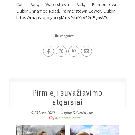
Car Park, Waterstown Park, Palmerstown,
DublinUnnamed Road, Palmerstown Lower, Dublin
https://maps.app.goo.gl/mKPfmXcV52dBybvV9
Renginiai
Pirmieji suvažiavimo
atgarsiai
23 kovo, 2020
Ingrida iš Šventasodis
Komentarų Nėra