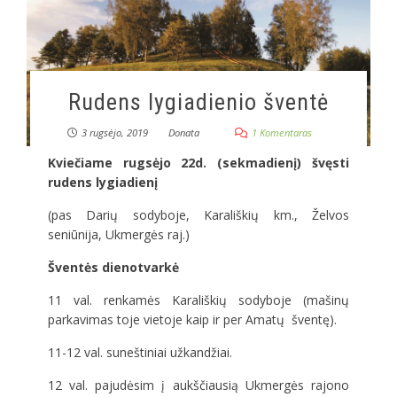
Rudens lygiadienio šventė
3 rugsėjo, 2019
Donata
1 Komentaras
Kviečiame rugsėjo 22d. (sekmadienį) švęsti
rudens lygiadienį
(pas Darių sodyboje, Karališkių km., Želvos
seniūnija, Ukmergės raj.)
Šventės dienotvarkė
11 val. renkamės Karališkių sodyboje (mašinų
parkavimas toje vietoje kaip ir per Amatų šventę).
11-12 val. suneštiniai užkandžiai.
12 val. pajudėsim į aukščiausią Ukmergės rajono