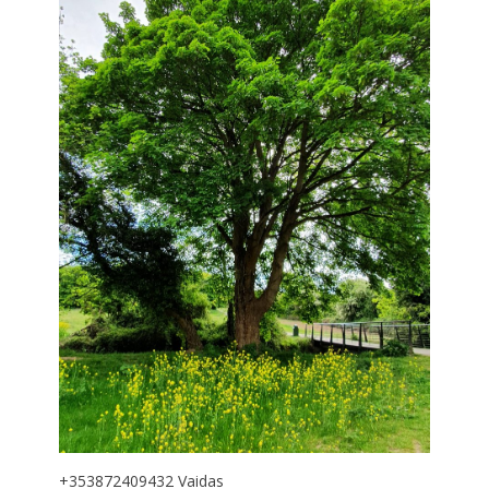
+353872409432 Vaidas