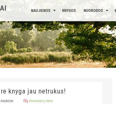
AI
NAUJIENOS
KNYGOS
NUORODOS
re knyga jau netrukus!
Nadežda
Komentarų Nėra