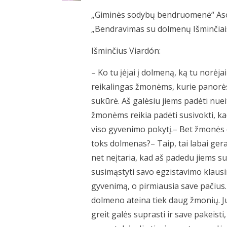
„Giminės sodybų bendruomenė“ Asoci
„Bendravimas su dolmenų Išminčiais
Išminčius Viardón:
– Ko tu įėjai į dolmeną, ką tu norėj
reikalingas žmonėms, kurie panorės a
sukūrė. Aš galėsiu jiems padėti nueiti 
žmonėms reikia padėti susivokti, kad j
viso gyvenimo pokytį.– Bet žmonės e
toks dolmenas?– Taip, tai labai ger
net neįtaria, kad aš padedu jiems su
susimąstyti savo egzistavimo klausima
gyvenimą, o pirmiausia save pačius.
dolmeno ateina tiek daug žmonių. Ju
greit galės suprasti ir save pakeisti