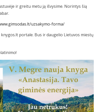
stuvėje ir greitu metu ją išvysime. Norintys šią
dabar.
/www.gimsodas.lt/uzsakymo-forma/
 knygos.lt portale. Bus ir daugelio Lietuvos miestų
platinimo!