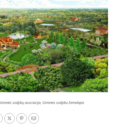
Giminės sodybų asociacija
,
Gimines sodybu žemelapis