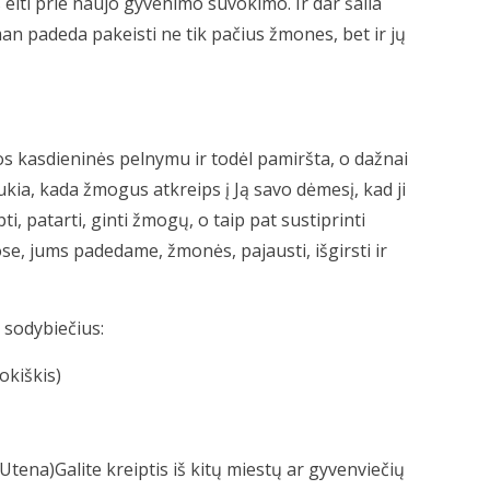
 eiti prie naujo gyvenimo suvokimo. Ir dar šalia
n padeda pakeisti ne tik pačius žmones, bet ir jų
s kasdieninės pelnymu ir todėl pamiršta, o dažnai
aukia, kada žmogus atkreips į Ją savo dėmesį, kad ji
ti, patarti, ginti žmogų, o taip pat sustiprinti
se, jums padedame, žmonės, pajausti, išgirsti ir
s sodybiečius:
okiškis)
ena)Galite kreiptis iš kitų miestų ar gyvenviečių