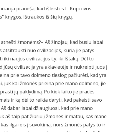
acija praneša, kad išleistos L. Kupcovos
” knygos. Ištraukos iš šių knygų.
ai atnešti žmonėms?– Aš žinojau, kad būsiu labai
tsitraukti nuo civilizacijos, kurią jie patys
iki naujos civilizacijos t.y. iki Ištakų. Dėl to
ūsų civilizacija yra aklavietėje ir nukreipti juos į
ina prie tavo dolmeno tiesiog pažiūrėti, kad yra
ai, juk kai žmonės prieina prie mano dolmeno, jie
prasti jų paklydimą. Po kiek laiko jie pradės
is ir ką dėl to reikia daryti, kad pakeisti savo
 Aš dabar labai džiaugiuosi, kad prie mano
k aš taip pat žiūriu į žmones ir matau, kas mane
, kas ilgai eis į suvokimą, nors žmonės patys to ir