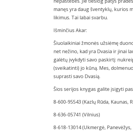
nepastebės. Jie tiesiog patys pradės
manęs yra daug šventyklų, kurios ma
likimus. Tai labai svarbu.
Išminčius Akar:
Šiuolaikiniai žmonės užsiėmę duono
net nežino, kad yra Dvasia ir jinai l
galėtų įvykdyti savo paskirtį: nukreip
(sveikatinti) jo kūną. Mes, dolmenuo
suprasti savo Dvasią.
Šios serijos knygas galite įsigyti pa
8-600-95543 (Kazlų Rūda, Kaunas, R
8-636-05741 (Vilnius)
8-618-13014 (Ukmergė, Panevėžys, Ut