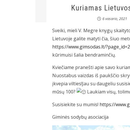
Kuriamas Lietuvo
6 vasario, 2021
Sveiki, mieli V. Megre knygų skaityt
Lietuvoje galite matyti čia, šiuo m
https://www.gimsodas.lt/?page_id=
kūrimuisi šalia bendraminčių.
Kviečiame pranešti apie savo kuria
Nuostabus vaizdas iš paukščio skrydži
įkvepia vilties!Jau su daugeliu susi
mūsų 100?
Laukiam visų, tolimų
Susisiekite su mumis!
https://www.g
Giminės sodybų asociacija