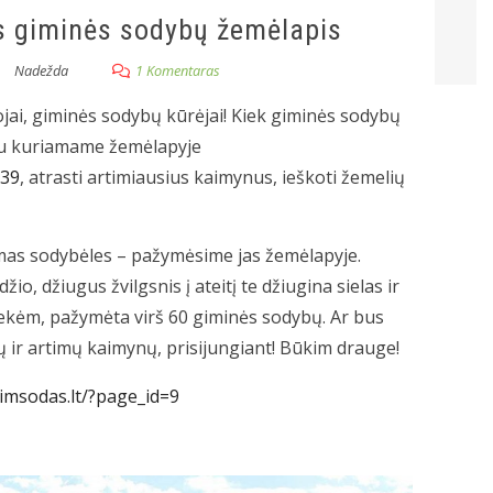
s giminės sodybų žemėlapis
Nadežda
1 Komentaras
ojai, giminės sodybų kūrėjai! Kiek giminės sodybų
etu kuriamame žemėlapyje
239
, atrasti artimiausius kaimynus, ieškoti žemelių
mas sodybėles – pažymėsime jas žemėlapyje.
o, džiugus žvilgsnis į ateitį te džiugina sielas ir
siekėm, pažymėta virš 60 giminės sodybų. Ar bus
 ir artimų kaimynų, prisijungiant! Būkim drauge!
imsodas.lt/?page_id=9