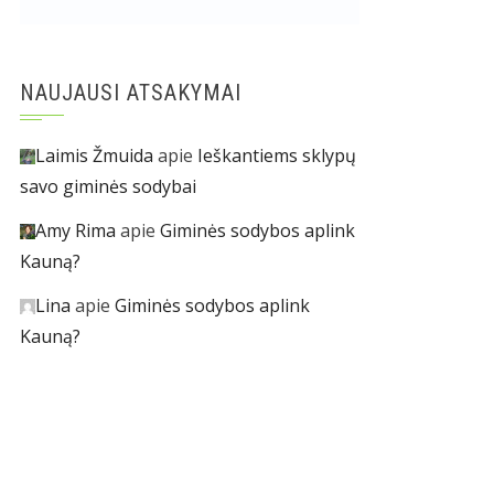
NAUJAUSI ATSAKYMAI
Laimis Žmuida
apie
Ieškantiems sklypų
savo giminės sodybai
Amy Rima
apie
Giminės sodybos aplink
Kauną?
Lina
apie
Giminės sodybos aplink
Kauną?