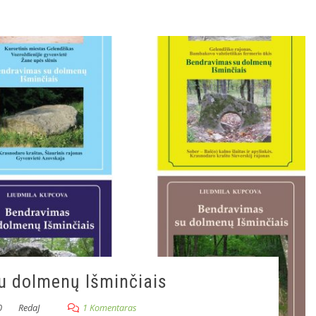
su dolmenų Išminčiais
0
RedaJ
1 Komentaras