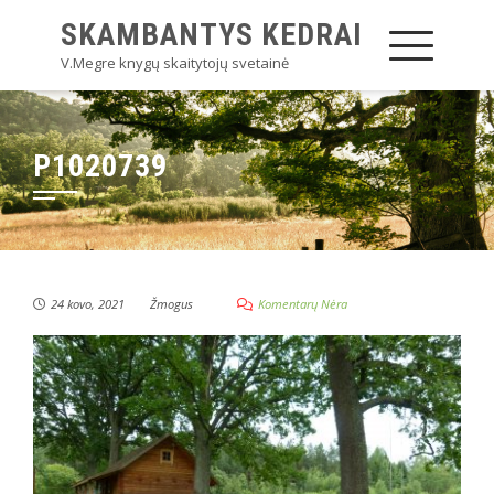
SKAMBANTYS KEDRAI
V.Megre knygų skaitytojų svetainė
P1020739
24 kovo, 2021
Žmogus
Komentarų Nėra