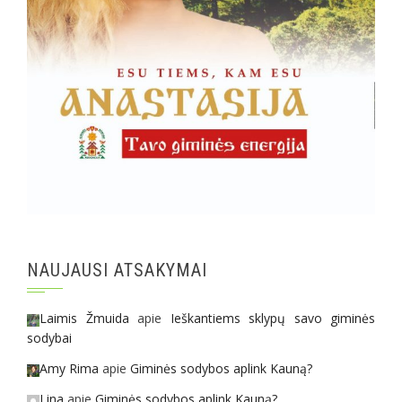
NAUJAUSI ATSAKYMAI
Laimis Žmuida
apie
Ieškantiems sklypų savo giminės
sodybai
Amy Rima
apie
Giminės sodybos aplink Kauną?
Lina
apie
Giminės sodybos aplink Kauną?