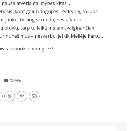
s gausa atveria galimybes kitas…
ebesis įkopt gali. Danguj esi. Žydrynėj, toliuos
ir jauku, tiesiog skrendu, nešu, kuriu…
tų erdvių, tarp tų laikų ir šiam svaiginančiam
r nuneš mus – nesvarbu, jei tik Meilėje kartu…
ww.facebook.com/mgcez/
Kūryba