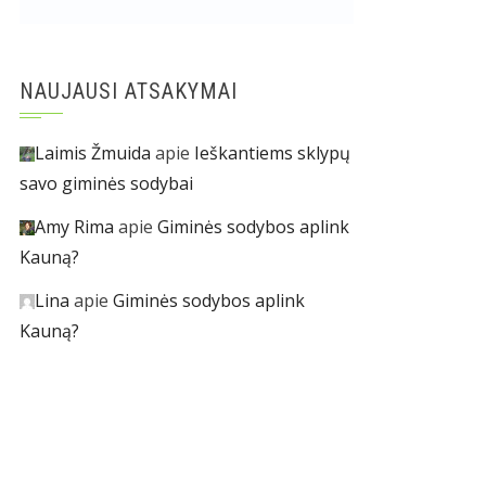
NAUJAUSI ATSAKYMAI
Laimis Žmuida
apie
Ieškantiems sklypų
savo giminės sodybai
Amy Rima
apie
Giminės sodybos aplink
Kauną?
Lina
apie
Giminės sodybos aplink
Kauną?