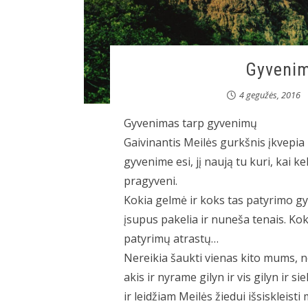
Gyvenim
4 gegužės, 2016
Gyvenimas tarp gyvenimų
Gaivinantis Meilės gurkšnis įkvepia
gyvenime esi, jį naują tu kuri, kai ke
pragyveni.
Kokia gelmė ir koks tas patyrimo gy
įsupus pakelia ir nuneša tenais. Ko
patyrimų atrastų…
Nereikia šaukti vienas kito mums, n
akis ir nyrame gilyn ir vis gilyn ir 
ir leidžiam Meilės žiedui išsiskleist