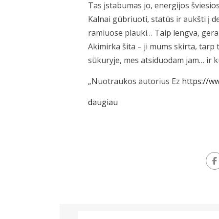
Tas įstabumas jo, energijos šviesio
Kalnai gūbriuoti, statūs ir aukšti į d
ramiuose plauki… Taip lengva, gera 
Akimirka šita – ji mums skirta, tarp 
sūkuryje, mes atsiduodam jam… ir ku
„Nuotraukos autorius Ez
https://w
daugiau