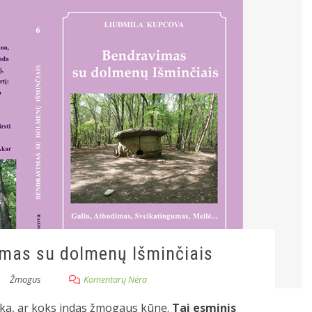
mas su dolmenų Išminčiais
Žmogus
Komentarų Nėra
ka, ar koks indas žmogaus kūne.
Tai esminis