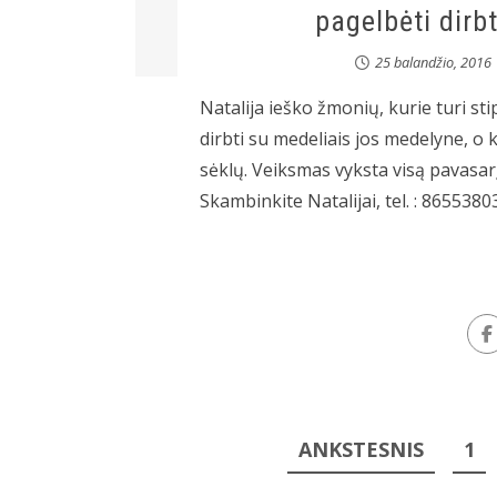
pagelbėti dirb
25 balandžio, 2016
Natalija ieško žmonių, kurie turi sti
dirbti su medeliais jos medelyne, o 
sėklų. Veiksmas vyksta visą pavasarį
Skambinkite Natalijai, tel. : 8655380
Įrašų
ANKSTESNIS
1
puslapiavimas