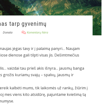
as tarp gyvenimų
Donata
Komentarų Nėra
 naujas jėgas tavy ir į palaimą panyri… Naujam
liose dienose gali tilpti visas jis. Dešimtmečius
lis… vaizdai tau prieš akis išnyra… jausmų banga
ks grožis kuriamų svajų – spalvų, jausmų ir
ereik kalbėti mums, tik laikomės už rankų, žiūrim į
sieloj mes viens kito atsidūrę, pajuntame kvietimą tą
i mumyse.