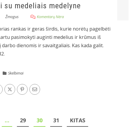
ti su medeliais medelyne
Žmogus
Komentarų Nėra
prias rankas ir geras širdis, kurie norėtų pagelbėti
kartu pasimokyti auginti medelius ir krūmus iš
 darbo dienomis ir savaitgaliais. Kas kada galit.
32.
Skelbimai
…
29
30
31
KITAS