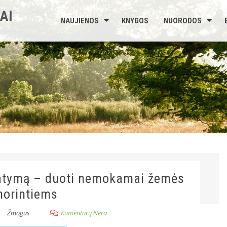
AI
NAUJIENOS
KNYGOS
NUORODOS
tatymą – duoti nemokamai žemės
norintiems
Žmogus
Komentarų Nėra