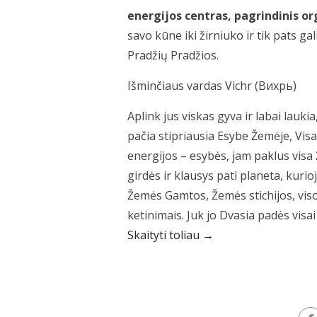
energijos centras, pagrindinis 
savo kūne iki žirniuko ir tik pats gal
Pradžių Pradžios.
Išminčiaus vardas Vichr (Вихрь)
Aplink jus viskas gyva ir labai lauki
pačia stipriausia Esybe Žemėje, Visat
energijos – esybės, jam paklus visa
girdės ir klausys pati planeta, kuri
Žemės Gamtos, Žemės stichijos, viso
ketinimais. Juk jo Dvasia padės visai
Skaityti toliau →