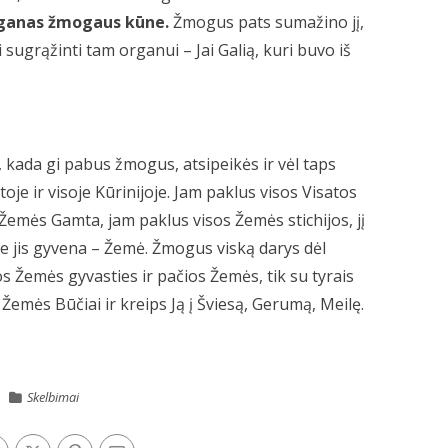
organas žmogaus kūne.
Žmogus pats sumažino jį,
i sugrąžinti tam organui – Jai Galią, kuri buvo iš
a, kada gi pabus žmogus, atsipeikės ir vėl taps
oje ir visoje Kūrinijoje. Jam paklus visos Visatos
 Žemės Gamta, jam paklus visos Žemės stichijos, jį
oje jis gyvena – Žemė. Žmogus viską darys dėl
s Žemės gyvasties ir pačios Žemės, tik su tyrais
 Žemės Būčiai ir kreips Ją į Šviesą, Gerumą, Meilę.
Skelbimai