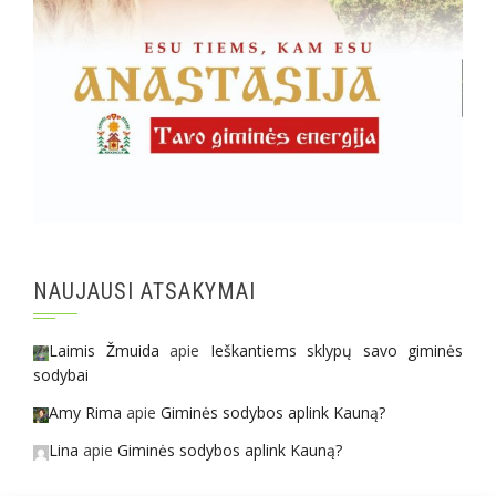
NAUJAUSI ATSAKYMAI
Laimis Žmuida
apie
Ieškantiems sklypų savo giminės
sodybai
Amy Rima
apie
Giminės sodybos aplink Kauną?
Lina
apie
Giminės sodybos aplink Kauną?