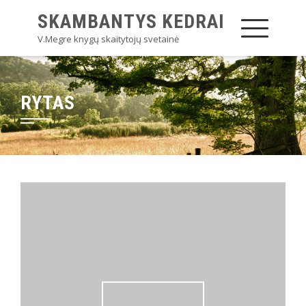
SKAMBANTYS KEDRAI
V.Megre knygų skaitytojų svetainė
RYTAS