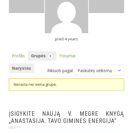
prieš 4 years
Profilis
Grupės
Forumai
0
Narystės
Rikiuoti pagal:
Member's
Nerasta nei viena grupė.
groups
ĮSIGYKITE NAUJĄ V. MEGRE KNYGĄ
„ANASTASIJA. TAVO GIMINĖS ENERGIJA“