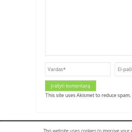
Alternative:
This site uses Akismet to reduce spam.
© 2016 anastasija.lt
|
projektą remia -
Ambe
This website uses cookies to improve your e