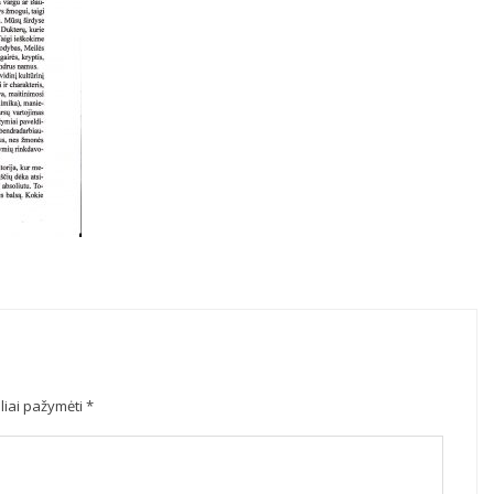
eliai pažymėti
*