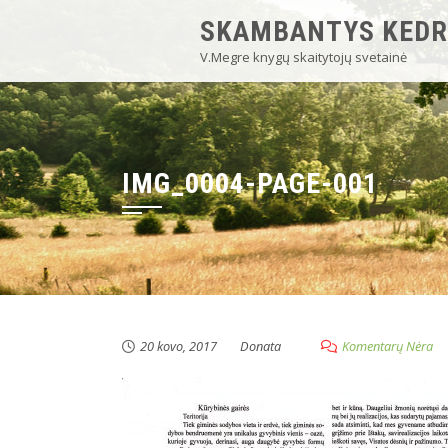
SKAMBANTYS KEDR
V.Megre knygų skaitytojų svetainė
IMG_0004-PAGE-001
20 kovo, 2017
Donata
Komentarų Nėra