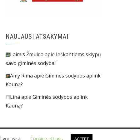
NAUJAUSI ATSAKYMAI
Laimis Žmuida
apie
Ieškantiems sklypų
savo giminės sodybai
Amy Rima
apie
Giminės sodybos aplink
Kauną?
Lina
apie
Giminės sodybos aplink
Kauną?
if you wish.
Cookie settings
ACCEPT