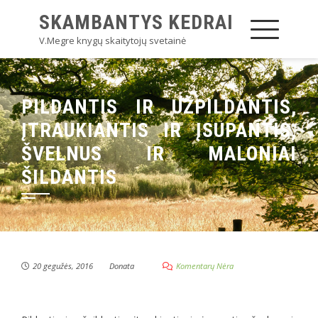
SKAMBANTYS KEDRAI
V.Megre knygų skaitytojų svetainė
PILDANTIS IR UŽPILDANTIS,
ĮTRAUKIANTIS IR ĮSUPANTIS,
ŠVELNUS IR MALONIAI
ŠILDANTIS
20 gegužės, 2016
Donata
Komentarų Nėra