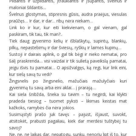
Pildantis ir užpildantis, įtraukiantis ir įsupantis, švelnus ir
maloniai šildantis…
Švelnus glostymas, stipresnis gūsis, audra praėjus, viesulas
praūžęs… Ir dar, ir dar… ribų nėra niekam…
Link ko ir kur, kur eiti kiekvienam, o gal vienam, gal
paskiram, tik tau, tik man?..
Tiek daug gyvenimo kelių ir išblaškytų, supintų, blankių,
pilkų, nepastebimų ir dar šviesių, ryškių ir laimės kupinų…
Sustoji ir dairais aplink, o gal tik bėgi ir nieko nematai, pro
šalį praskrenda
…
visi vaizdai ir tik sulietą paveikslą pamatai,
jeigu išvis tu pamatai… O apsižvalgęs, ką regi, kur link eini,
kur sielą savą tu vedi?
Žingsnelis po žingsnelio, mažučiais mažulyčiais kuri
gyvenimą tu savą arba eini aklai… į prarają…
Kai siela šnibžda, šneka su tavim – tu negirdi, kai klykti
pradeda tiesiog – tuomet pyksti – likimas keistas mat
kažkoks, ramybės čia nėra jokios.
Susimąstyti prašo juk tavęs – pajust, išjaust, suvokt,
atsitokėt, prabusti pagaliau, kiek dar merdėsi tuštybėj tu
savoj?
Ne, ne, ne laikas dar, nepatogu, sunku, nenoriu lipt iš to, kur