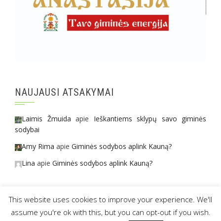
NAUJAUSI ATSAKYMAI
Laimis Žmuida
apie
Ieškantiems sklypų savo giminės
sodybai
Amy Rima
apie
Giminės sodybos aplink Kauną?
Lina
apie
Giminės sodybos aplink Kauną?
This website uses cookies to improve your experience. We'll
assume you're ok with this, but you can opt-out if you wish.
© 2016 anastasija.lt
|
projektą remia -
Amber Tribe