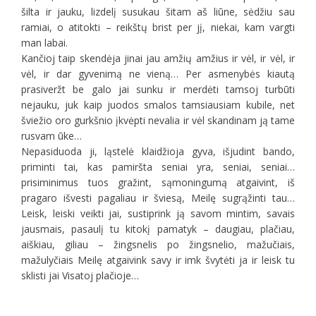
šilta ir jauku, lizdelį susukau šitam aš liūne, sėdžiu sau
ramiai, o atitokti – reikštų brist per jį, niekai, kam vargti
man labai.
Kančioj taip skendėja jinai jau amžių amžius ir vėl, ir vėl, ir
vėl, ir dar gyvenimą ne vieną… Per asmenybės kiautą
prasiveržt be galo jai sunku ir merdėti tamsoj turbūti
nejauku, juk kaip juodos smalos tamsiausiam kubile, net
šviežio oro gurkšnio įkvėpti nevalia ir vėl skandinam ją tame
rusvam ūke…
Nepasiduoda ji, ląstelė klaidžioja gyva, išjudint bando,
priminti tai, kas pamiršta seniai yra, seniai, seniai…
prisiminimus tuos gražint, sąmoningumą atgaivint, iš
pragaro išvesti pagaliau ir šviesą, Meilę sugrąžinti tau…
Leisk, leiski veikti jai, sustiprink ją savom mintim, savais
jausmais, pasaulį tu kitokį pamatyk – daugiau, plačiau,
aiškiau, giliau – žingsnelis po žingsnelio, mažučiais,
mažulyčiais Meilę atgaivink savy ir imk švytėti ja ir leisk tu
sklisti jai Visatoj plačioje…