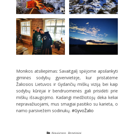
Monikos atsiliepimas: Savaitgalį spėjome apsilankyti
giminės sodybų gyvenvietėje, kur pristatėme
Žaliosios Lietuvos ir Gydančių miškų viziją bei kaip
sodybų kūrėjai ir bendruomenės gali prisidėti prie
miškų išsaugojimo. Kadangi medžiotojų dėka keliai
nepravažiuojami, mus smagiai pasitiko su karieta, o
namo parsivežėm sodinukų.
#GyvoŽalio
Naujienos
,
Renginiai