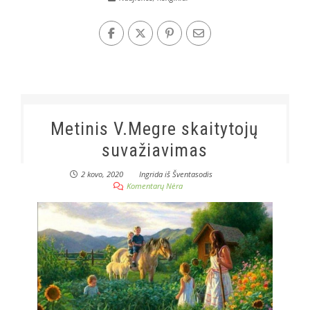
Metinis V.Megre skaitytojų
suvažiavimas
2 kovo, 2020
Ingrida iš Šventasodis
Komentarų Nėra