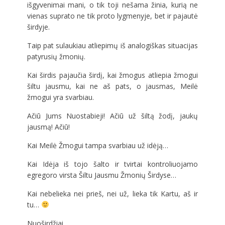
išgyvenimai mani, o tik toji nešama žinia, kurią ne
vienas suprato ne tik proto lygmenyje, bet ir pajautė
širdyje.
Taip pat sulaukiau atliepimų iš analogiškas situacijas
patyrusių žmonių.
Kai širdis pajaučia širdį, kai žmogus atliepia žmogui
šiltu jausmu, kai ne aš pats, o jausmas, Meilė
žmogui yra svarbiau.
Ačiū Jums Nuostabieji! Ačiū už šiltą žodį, jaukų
jausmą! Ačiū!
Kai Meilė Žmogui tampa svarbiau už idėją…
Kai Idėja iš tojo šalto ir tvirtai kontroliuojamo
egregoro virsta Šiltu Jausmu Žmonių Širdyse…
Kai nebelieka nei prieš, nei už, lieka tik Kartu, aš ir
tu…
Nuoširdžiai