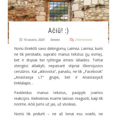
Ačiū! :)
16 vasario, 2020
Donata
2 Komentarai
Noriu išreikšti savo dėkingumą Laimiui. Laimiui, kuris
ne tik perskaitė, suprato manus tekstus (jų esmę),
bet ir drąsiai bei ryžtingai ėmėsi sklaidos. Tvirtai
stengėsi atlaikyti, nepaisant stipriai iškerojusios
cenzūros. Kai „atkovota“, panašu, ne tik „Facebook“
„Anastasija LT“ grupė, bet ir Anastasija.lt
tinklalapis…
Paskleidus manus tekstus, pasipylė įvairios
reakcijos. Kiekvienas esame laisvas reaguoti, kaip tik
norime. Ačiū Jums už jas, už visokias.
Norisi tik pridurti – ne aš tenai esu svarbi, ne