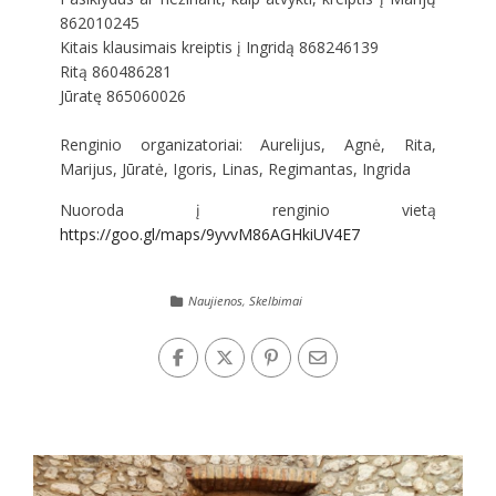
862010245
Kitais klausimais kreiptis į Ingridą 868246139
Ritą 860486281
Jūratę 865060026
Renginio organizatoriai: Aurelijus, Agnė, Rita,
Marijus, Jūratė, Igoris, Linas, Regimantas, Ingrida
Nuoroda į renginio vietą
https://goo.gl/maps/9yvvM86AGHkiUV4E7
Naujienos
,
Skelbimai