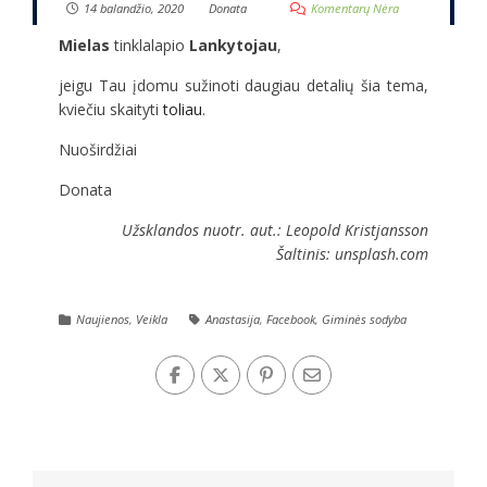
14 balandžio, 2020
Donata
Komentarų Nėra
Mielas
tinklalapio
Lankytojau
,
jeigu Tau įdomu sužinoti daugiau detalių šia tema,
kviečiu skaityti
toliau
.
Nuoširdžiai
Donata
Užsklandos nuotr. aut.: Leopold Kristjansson
Šaltinis: unsplash.com
Naujienos
,
Veikla
Anastasija
,
Facebook
,
Giminės sodyba