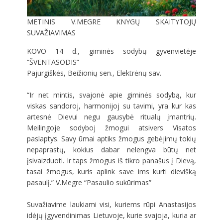
METINIS V.MEGRE KNYGŲ SKAITYTOJŲ
SUVAŽIAVIMAS
KOVO 14 d., giminės sodybų gyvenvietėje
“ŠVENTASODIS”
Pajurgiškės, Beižionių sen., Elektrėnų sav.
“Ir net mintis, svajonė apie giminės sodybą, kur
viskas sandoroj, harmonijoj su tavimi, yra kur kas
artesnė Dievui negu gausybė ritualų įmantrių.
Meilingoje sodyboj žmogui atsivers Visatos
paslaptys. Savy ūmai aptiks žmogus gebėjimų tokių
nepaprastų, kokius dabar nelengva būtų net
įsivaizduoti. Ir taps žmogus iš tikro panašus į Dievą,
tasai žmogus, kuris aplink save ims kurti dievišką
pasaulį.” V.Megre “Pasaulio sukūrimas”
Suvažiavime laukiami visi, kuriems rūpi Anastasijos
idėjų įgyvendinimas Lietuvoje, kurie svajoja, kuria ar