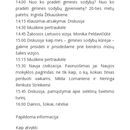
14.00 Nuo ko pradėti giminės sodybą? Nuo ko
pradėti giminės sodybų gyvenvietę? 20-ties metų
patirtis. Ingrida Žitkauskienė
14.15 Klausimai-atsakymai. Diskusija
14.30 Muzikinė pertraukėlė
14.45 Žaliosios Lietuvos vizija. Monika Peldavičiūtė
15.00 Diskusija: kaip mes – giminės sodybų kūrėjai –
galime prisidėti ir prisidedame prie bendros mūsų
šalies vizijos.
15.15 Muzikinė pertraukėlė
15.30 Nauja civilizacija. Pasiruošimas jai. Naujos
mokyklos pagrindas: ne tik kaip, o ką, kokias žinias
perduoti vaikams. Milda Lomanienė ir Neringa
Rimkutė Streikienė
15.45 Diskusija, pamąstymai apie siektiną švietimo
turinį.
16.00 Dainos, šokiai, rateliai
Papildoma informacija:
Kaip atvykti: