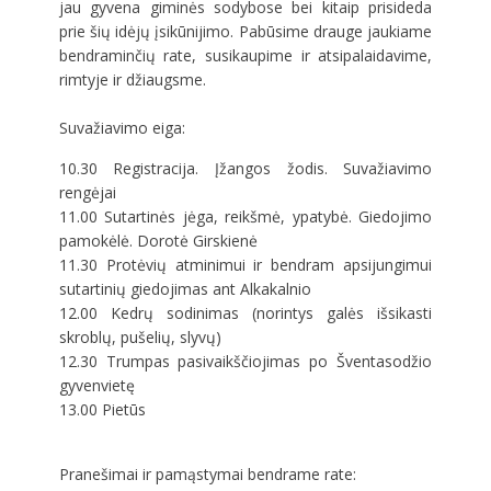
jau gyvena giminės sodybose bei kitaip prisideda
prie šių idėjų įsikūnijimo. Pabūsime drauge jaukiame
bendraminčių rate, susikaupime ir atsipalaidavime,
rimtyje ir džiaugsme.
Suvažiavimo eiga:
10.30 Registracija. Įžangos žodis. Suvažiavimo
rengėjai
11.00 Sutartinės jėga, reikšmė, ypatybė. Giedojimo
pamokėlė. Dorotė Girskienė
11.30 Protėvių atminimui ir bendram apsijungimui
sutartinių giedojimas ant Alkakalnio
12.00 Kedrų sodinimas (norintys galės išsikasti
skroblų, pušelių, slyvų)
12.30 Trumpas pasivaikščiojimas po Šventasodžio
gyvenvietę
13.00 Pietūs
Pranešimai ir pamąstymai bendrame rate: