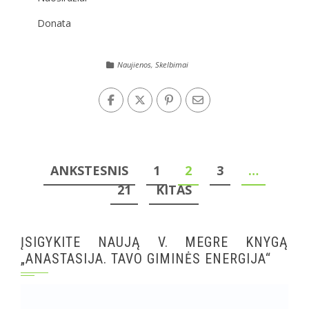
Donata
Naujienos
,
Skelbimai
Įrašų
ANKSTESNIS
1
2
3
…
puslapiavimas
21
KITAS
ĮSIGYKITE NAUJĄ V. MEGRE KNYGĄ
„ANASTASIJA. TAVO GIMINĖS ENERGIJA“