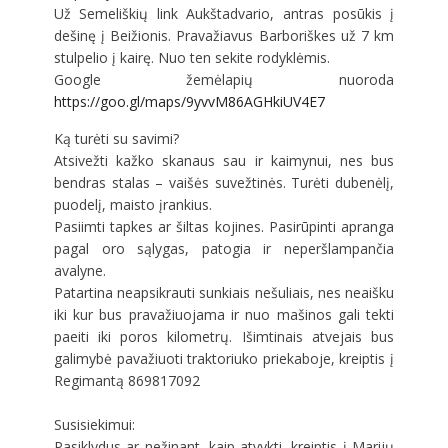
Už Semeliškių link Aukštadvario, antras posūkis į
dešinę į Beižionis. Pravažiavus Barboriškes už 7 km
stulpelio į kairę. Nuo ten sekite rodyklėmis.
Google žemėlapių nuoroda
https://goo.gl/maps/9yvvM86AGHkiUV4E7
Ką turėti su savimi?
Atsivežti kažko skanaus sau ir kaimynui, nes bus
bendras stalas – vaišės suvežtinės. Turėti dubenėlį,
puodelį, maisto įrankius.
Pasiimti tapkes ar šiltas kojines. Pasirūpinti apranga
pagal oro sąlygas, patogia ir neperšlampančia
avalyne.
Patartina neapsikrauti sunkiais nešuliais, nes neaišku
iki kur bus pravažiuojama ir nuo mašinos gali tekti
paeiti iki poros kilometrų. Išimtinais atvejais bus
galimybė pavažiuoti traktoriuko priekaboje, kreiptis į
Regimantą 869817092
Susisiekimui:
Pasiklydus ar nežinant, kaip atvykti, kreiptis į Marijų