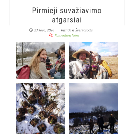
Pirmieji suvažiavimo
atgarsiai
23 kovo, 2020
Ingrida iš Šventasodis
Komentarų Nėra